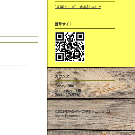
14:00 中井町 食品館あおば
携帯サイト
カウンター
Today:
980
Yesterday:
449
Total:
1765770
©2026
TANZAWA CAFE クムクム
. All
Rights Reserved.