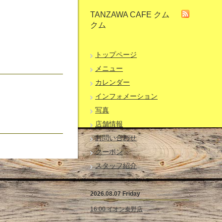
TANZAWA CAFE クム
クム
トップページ
メニュー
カレンダー
インフォメーション
写真
店舗情報
お問い合わせ
クーポン
スタッフ紹介
2026.08.07 Friday
16:00 イオン秦野店