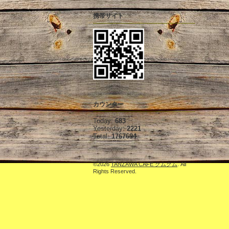
携帯サイト
カウンター
Today:
683
Yesterday:
2221
Total:
1767694
©2026
TANZAWA CAFE クムクム
. All
Rights Reserved.