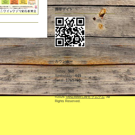
携帯サイト
カウンター
Today:
960
Yesterday:
449
Total:
1765750
©2026
TANZAWA CAFE クムクム
. All
Rights Reserved.