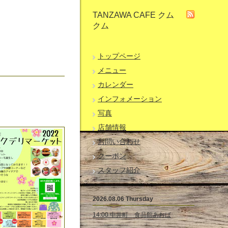
TANZAWA CAFE クム
クム
トップページ
メニュー
カレンダー
インフォメーション
写真
店舗情報
お問い合わせ
クーポン
スタッフ紹介
2026.08.06 Thursday
14:00 中井町 食品館あおば