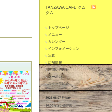
TANZAWA CAFE クム
クム
トップページ
メニュー
カレンダー
インフォメーション
写真
店舗情報
お問い合わせ
クーポン
スタッフ紹介
2026.08.07 Friday
16:00 イオン秦野店