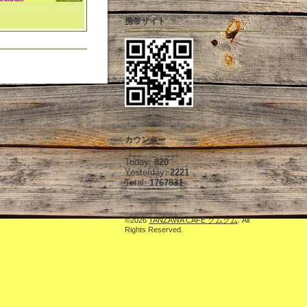
携帯サイト
カウンター
Today:
820
Yesterday:
2221
Total:
1767831
©2026
TANZAWA CAFE クムクム
. All
Rights Reserved.