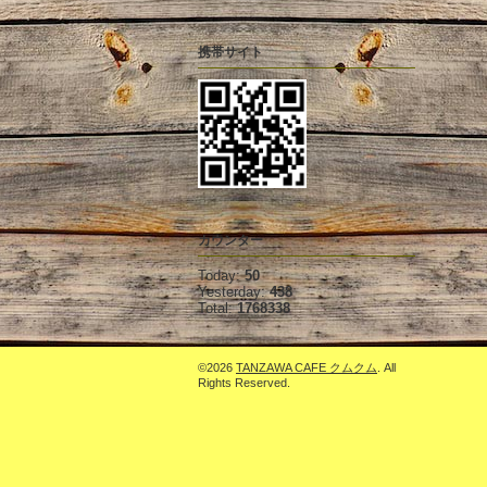
携帯サイト
カウンター
Today:
50
Yesterday:
438
Total:
1768338
©2026
TANZAWA CAFE クムクム
. All
Rights Reserved.