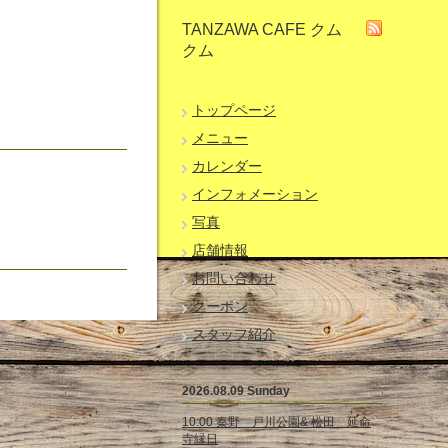
TANZAWA CAFE クム
クム
トップページ
メニュー
カレンダー
インフォメーション
写真
店舗情報
お問い合わせ
クーポン
スタッフ紹介
2026.08.09 Sunday
10:00 秦野 戸川公園& 松田 延命
寺縁日