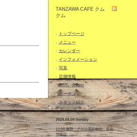
TANZAWA CAFE クム
クム
トップページ
メニュー
カレンダー
インフォメーション
写真
店舗情報
お問い合わせ
クーポン
スタッフ紹介
2026.08.09 Sunday
10:00 秦野 戸川公園& 松田 延命
寺縁日