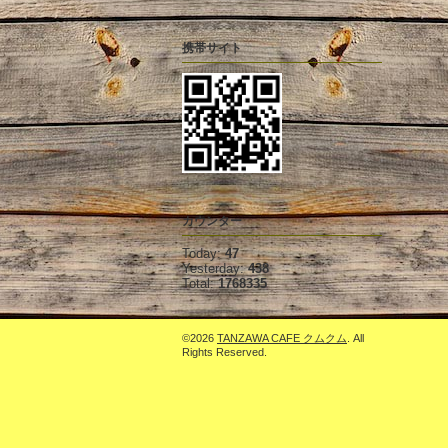
携帯サイト
カウンター
Today:
47
Yesterday:
438
Total:
1768335
©2026
TANZAWA CAFE クムクム
. All
Rights Reserved.