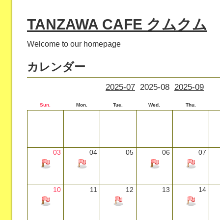
TANZAWA CAFE クムクム
Welcome to our homepage
カレンダー
2025-07
2025-08
2025-09
Sun.
Mon.
Tue.
Wed.
Thu.
03
04
05
06
07
10
11
12
13
14